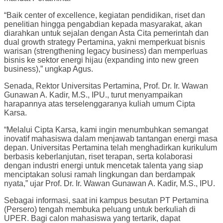
“Baik center of excellence, kegiatan pendidikan, riset dan
penelitian hingga pengabdian kepada masyarakat, akan
diarahkan untuk sejalan dengan Asta Cita pemerintah dan
dual growth strategy Pertamina, yakni memperkuat bisnis
warisan (strengthening legacy business) dan memperluas
bisnis ke sektor energi hijau (expanding into new green
business),” ungkap Agus.
Senada, Rektor Universitas Pertamina, Prof. Dr. Ir. Wawan
Gunawan A. Kadir, M.S., IPU., turut menyampaikan
harapannya atas terselenggaranya kuliah umum Cipta
Karsa.
“Melalui Cipta Karsa, kami ingin menumbuhkan semangat
inovatif mahasiswa dalam menjawab tantangan energi masa
depan. Universitas Pertamina telah menghadirkan kurikulum
berbasis keberlanjutan, riset terapan, serta kolaborasi
dengan industri energi untuk mencetak talenta yang siap
menciptakan solusi ramah lingkungan dan berdampak
nyata,” ujar Prof. Dr. Ir. Wawan Gunawan A. Kadir, M.S., IPU.
Sebagai informasi, saat ini kampus besutan PT Pertamina
(Persero) tengah membuka peluang untuk berkuliah di
UPER. Bagi calon mahasiswa yang tertarik, dapat