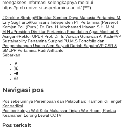
mengakses informasi selengkapnya melalui
https://pmb.universitaspertamina.ac.id/ (***)
#Direktur Strategi
#Direktur Sumber Daya Manusia Pertamina M.
Erry Sugiharto
#Komisaris Independen PT Pertamina (Persero)
Komjen Pol. (Purn.) Dr. Drs. H. Mochamad Iriawan S.H. M.M.
M.H.
#Presiden Direktur Pertamina Foundation Agus Mashud S.
Asngari
#Rektor UPER Prof. Dr. Ir. Wawan Gunawan A. Kadir
#VP
Sustainability Pertamina Suripno
IPU.
M.S.
Portofolio dan
Pengembangan Usaha Atep Salyadi Dariah Saputra
VP CSR &
SMEPP Pertamina Rudi Ariffianto
Sebarkan
Navigasi pos
Pos sebelumnya
Perempuan dan Pelabuhan: Harmoni di Tengah
Kontradiksi
Pos berikutnya
Wali Kota Makassar Tinjau War Room, Pantau
Keamanan Lorong Lewat CCTV
Pos terkait