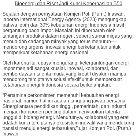
Bioenergi dan Riset Jadi Kunci Keberhasilan B50
Sejalan dengan pernyataan Komjen Pol. (Purn.) Iriawan,
laporan International Energy Agency (2023) mengungkap
bahwa lebih dari 30% kebutuhan energi Indonesia masih
bergantung pada impor. Masalah ini diperparah oleh
tantangan produksi dalam negeri, seperti sumur migas yang
menua dan cadangan minyak yang terus menurun—
mendorong urgensi inovasi energi berkelanjutan untuk
memperkuat ketahanan energi nasional.
Oleh karena itu, upaya mengurangi ketergantungan energi
impor menjadi sangat krusial. Inovasi, kolaborasi, dan
pemberdayaan talenta muda yang kreatif diyakini mampu
mendorong terciptanya solusi efektif untuk memperkuat
ketahanan energi Indonesia secara berkelanjutan.
“Pertamina berkomitmen memenuhi kebutuhan energi
nasional, namun hal ini adalah tanggung jawab bersama.
Sinergi antara pendidikan tinggi, pemerintah, dan industri
menjadi komponen penting dalam menyiapkan talenta
unggul di bidang energi. Menurutnya, kolaborasi yang erat
adalah kunci terciptanya ekosistem inovatif yang mendukung
transisi menuju energi terbarukan,” ujar Komjen Pol. (Purn.)
Iriawan.