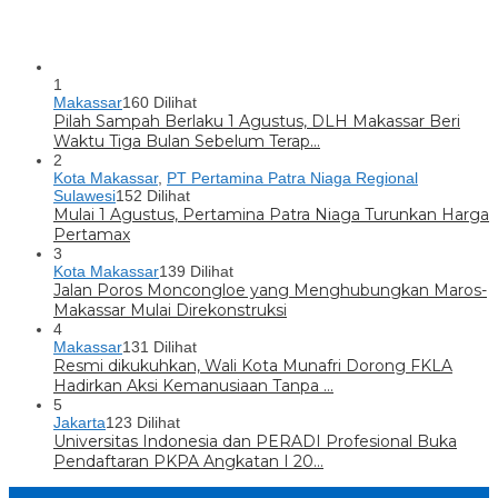
1
Makassar
160 Dilihat
Pilah Sampah Berlaku 1 Agustus, DLH Makassar Beri
Waktu Tiga Bulan Sebelum Terap…
2
Kota Makassar
,
PT Pertamina Patra Niaga Regional
Sulawesi
152 Dilihat
Mulai 1 Agustus, Pertamina Patra Niaga Turunkan Harga
Pertamax
3
Kota Makassar
139 Dilihat
Jalan Poros Moncongloe yang Menghubungkan Maros-
Makassar Mulai Direkonstruksi
4
Makassar
131 Dilihat
Resmi dikukuhkan, Wali Kota Munafri Dorong FKLA
Hadirkan Aksi Kemanusiaan Tanpa …
5
Jakarta
123 Dilihat
Universitas Indonesia dan PERADI Profesional Buka
Pendaftaran PKPA Angkatan I 20…