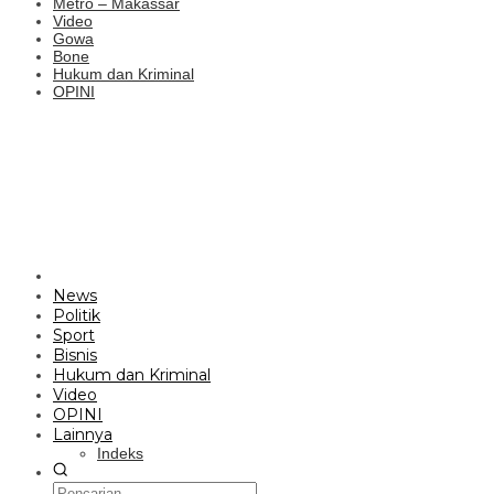
Metro – Makassar
Video
Gowa
Bone
Hukum dan Kriminal
OPINI
News
Politik
Sport
Bisnis
Hukum dan Kriminal
Video
OPINI
Lainnya
Indeks