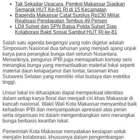
Tak Sekadar Upacara, Pemkot Makassar Siapkan
Semarak HUT Ke-81 RI di 15 Kecamatan
Bapenda Makassar Catat Surplus Rp130 Miliar,
Realisasi Pendapatan Tembus 49 Persen
LDII Sulsel dan SPN Batua Polda Sulsel Siap
Kolaborasi Bakti Sosial Sambut HUT RI ke-81
Salah satu agenda bergengsi yang rutin digelar adalah
Simposium Nasional dua tahunan yang menjadi ajang unjuk
karya para perangkai bunga dari seluruh Nusantara.
Menariknya, pengurus IPBI juga memaparkan konsep seni
merangkai bunga yang memanfaatkan material lokal seperti
material daun kelapa/janur dan lontar, tanaman khas
Sulawesi Selatan yang memiliki nilai budaya dan estetika
tinggi.
Unsur lokal ini diharapkan dapat memperkuat identitas
dalam setiap karya floral dan menjadi ciri khas Makassar di
kancah nasional. Wakil Wali Kota Makassar menyambut baik
kehadiran IPBI dan menyampaikan apresiasi atas peran
serta organisasi ini dalam mengembangkan seni merangkai
bunga berbasis kearifan lokal.
Pemerintah Kota Makassar menyatakan kesiapan untuk
menjalin kolaborasi, khususnya dalam pengembangan