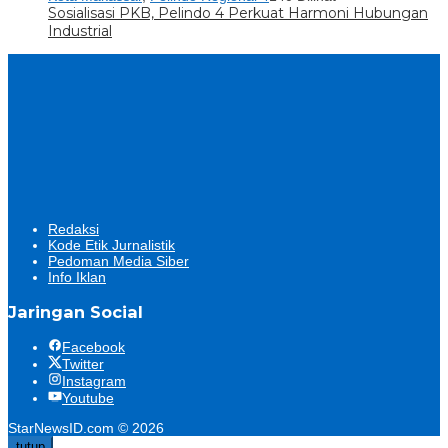
Sosialisasi PKB, Pelindo 4 Perkuat Harmoni Hubungan
Industrial
Redaksi
Kode Etik Jurnalistik
Pedoman Media Siber
Info Iklan
Jaringan Social
Facebook
Twitter
Instagram
Youtube
StarNewsID.com © 2026
tutup