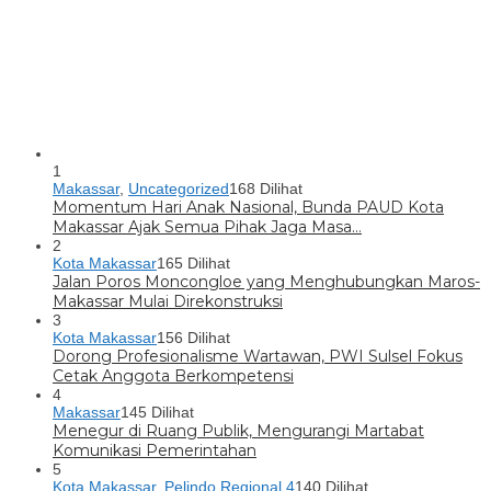
1
Makassar
,
Uncategorized
168 Dilihat
Momentum Hari Anak Nasional, Bunda PAUD Kota
Makassar Ajak Semua Pihak Jaga Masa…
2
Kota Makassar
165 Dilihat
Jalan Poros Moncongloe yang Menghubungkan Maros-
Makassar Mulai Direkonstruksi
3
Kota Makassar
156 Dilihat
Dorong Profesionalisme Wartawan, PWI Sulsel Fokus
Cetak Anggota Berkompetensi
4
Makassar
145 Dilihat
Menegur di Ruang Publik, Mengurangi Martabat
Komunikasi Pemerintahan
5
Kota Makassar
,
Pelindo Regional 4
140 Dilihat