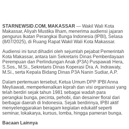
STARNEWSID.COM, MAKASSAR
— Wakil Wali Kota
Makassar, Aliyah Mustika Ilham, menerima audiensi jajaran
pengurus Ikatan Perangkai Bunga Indonesia (IPBI), Selasa
(8/07/2025), di Ruang Rapat Wakil Wali Kota Makassar.
Audiensi ini turut dihadiri oleh sejumlah pejabat Pemerintah
Kota Makassar, antara lain Sekretaris Dinas Pemberdayaan
Perempuan dan Perlindungan Anak (P3A) Puspawati Hera,
S.Sos., M.Si., Sekretaris Dinas Koperasi Dra. A. Indrawaty,
M.Si., serta Kepala Bidang Dinas P3A Nanin Sudiar, A.P.
Dalam pertemuan tersebut, Ketua Umum DPP IPBI Anna
Meyliawati, memperkenalkan kiprah dan visi organisasi yang
telah berdiri sejak tahun 1981 sebagai wadah para
perangkai bunga, pecinta, pehobi, dan desainer floral dari
berbagai daerah di Indonesia. Sejak berdirinya, IPBI aktif
menyelenggarakan beragam kegiatan edukatif seperti
seminar, lokakarya, kursus, lomba, hingga pameran bunga.
Bacaan Lainnya