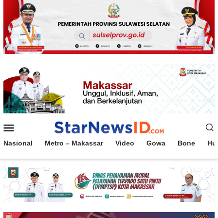
Loncat
ke
konten
Menu
Mobile
Nasional
Metro – Makassar
Video
Gowa
Bone
Hu