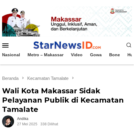
Loncat
ke
konten
Menu
Mobile
Nasional
Metro – Makassar
Video
Gowa
Bone
Hu
Beranda
Kecamatan Tamalate
Wali Kota Makassar Sidak
Pelayanan Publik di Kecamatan
Tamalate
Andika
27 Mei 2025
338 Dilihat