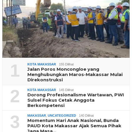
1
KOTA MAKASSAR
155 Dilihat
Jalan Poros Moncongloe yang
Menghubungkan Maros-Makassar Mulai
Direkonstruksi
2
KOTA MAKASSAR
145 Dilihat
Dorong Profesionalisme Wartawan, PWI
Sulsel Fokus Cetak Anggota
Berkompetensi
3
MAKASSAR
,
UNCATEGORIZED
140 Dilihat
Momentum Hari Anak Nasional, Bunda
PAUD Kota Makassar Ajak Semua Pihak
Jaga Masa…