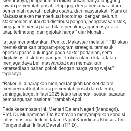
Menurutnya, pengendalian inflasi bukan hanya tanggung
jawab pemerintah pusat, tetapi juga kerja bersama antara
pemerintah daerah, pelaku usaha, dan masyarakat. “Kami di
Makassar akan memperkuat koordinasi dengan seluruh
stakeholder, mulai dari distribusi pangan, pengawasan stok,
hingga intervensi pasar bila diperlukan, agar masyarakat
tetap terlindungi dari gejolak harga,” ujar Munafri.
Ia juga menambahkan, Pemkot Makassar melalui TPID akan
memaksimalkan program-program strategis, termasuk
operasi pasar, dukungan pada sektor pertanian, serta
digitalisasi distribusi pangan. “Fokus utama kita adalah
menjaga daya beli masyarakat dan memastikan
ketersediaan bahan pokok dengan harga yang wajar,”
tegasnya.
“Rakor ini diharapkan menjadi langkah konkret dalam
memperkuat kolaborasi pemerintah pusat dan daerah,
sehingga target inflasi 2025 tetap terkendali sesuai sasaran
pembangunan nasional,” tambah Appi.
Pada kesempatan ini, Menteri Dalam Negeri (Mendagri),
Prof. Dr. Muhammad Tito Karnavian menyampaikan kondisi
inflasi nasional terkini dalam Rapat Koordinasi Khusus Tim
Pengendalian Inflasi Daerah (TPID).