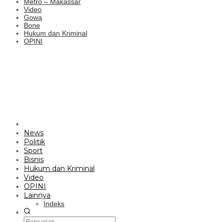
Metro – Makassar
Video
Gowa
Bone
Hukum dan Kriminal
OPINI
News
Politik
Sport
Bisnis
Hukum dan Kriminal
Video
OPINI
Lainnya
Indeks