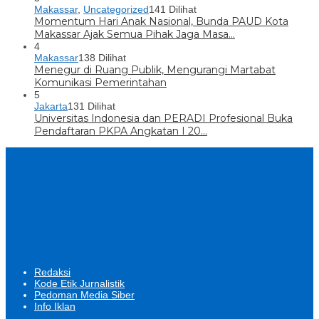
Makassar
,
Uncategorized
141 Dilihat
Momentum Hari Anak Nasional, Bunda PAUD Kota
Makassar Ajak Semua Pihak Jaga Masa…
4
Makassar
138 Dilihat
Menegur di Ruang Publik, Mengurangi Martabat
Komunikasi Pemerintahan
5
Jakarta
131 Dilihat
Universitas Indonesia dan PERADI Profesional Buka
Pendaftaran PKPA Angkatan I 20…
Redaksi
Kode Etik Jurnalistik
Pedoman Media Siber
Info Iklan