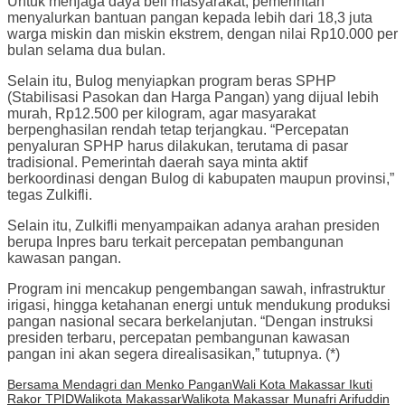
Untuk menjaga daya beli masyarakat, pemerintah
menyalurkan bantuan pangan kepada lebih dari 18,3 juta
warga miskin dan miskin ekstrem, dengan nilai Rp10.000 per
bulan selama dua bulan.
Selain itu, Bulog menyiapkan program beras SPHP
(Stabilisasi Pasokan dan Harga Pangan) yang dijual lebih
murah, Rp12.500 per kilogram, agar masyarakat
berpenghasilan rendah tetap terjangkau. “Percepatan
penyaluran SPHP harus dilakukan, terutama di pasar
tradisional. Pemerintah daerah saya minta aktif
berkoordinasi dengan Bulog di kabupaten maupun provinsi,”
tegas Zulkifli.
Selain itu, Zulkifli menyampaikan adanya arahan presiden
berupa Inpres baru terkait percepatan pembangunan
kawasan pangan.
Program ini mencakup pengembangan sawah, infrastruktur
irigasi, hingga ketahanan energi untuk mendukung produksi
pangan nasional secara berkelanjutan. “Dengan instruksi
presiden terbaru, percepatan pembangunan kawasan
pangan ini akan segera direalisasikan,” tutupnya. (*)
Bersama Mendagri dan Menko Pangan
Wali Kota Makassar Ikuti
Rakor TPID
Walikota Makassar
Walikota Makassar Munafri Arifuddin