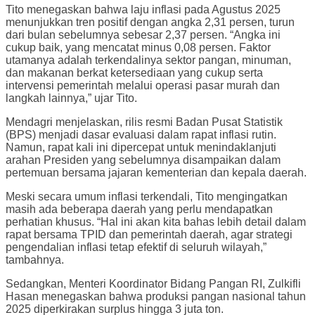
Tito menegaskan bahwa laju inflasi pada Agustus 2025
menunjukkan tren positif dengan angka 2,31 persen, turun
dari bulan sebelumnya sebesar 2,37 persen. “Angka ini
cukup baik, yang mencatat minus 0,08 persen. Faktor
utamanya adalah terkendalinya sektor pangan, minuman,
dan makanan berkat ketersediaan yang cukup serta
intervensi pemerintah melalui operasi pasar murah dan
langkah lainnya,” ujar Tito.
Mendagri menjelaskan, rilis resmi Badan Pusat Statistik
(BPS) menjadi dasar evaluasi dalam rapat inflasi rutin.
Namun, rapat kali ini dipercepat untuk menindaklanjuti
arahan Presiden yang sebelumnya disampaikan dalam
pertemuan bersama jajaran kementerian dan kepala daerah.
Meski secara umum inflasi terkendali, Tito mengingatkan
masih ada beberapa daerah yang perlu mendapatkan
perhatian khusus. “Hal ini akan kita bahas lebih detail dalam
rapat bersama TPID dan pemerintah daerah, agar strategi
pengendalian inflasi tetap efektif di seluruh wilayah,”
tambahnya.
Sedangkan, Menteri Koordinator Bidang Pangan RI, Zulkifli
Hasan menegaskan bahwa produksi pangan nasional tahun
2025 diperkirakan surplus hingga 3 juta ton.