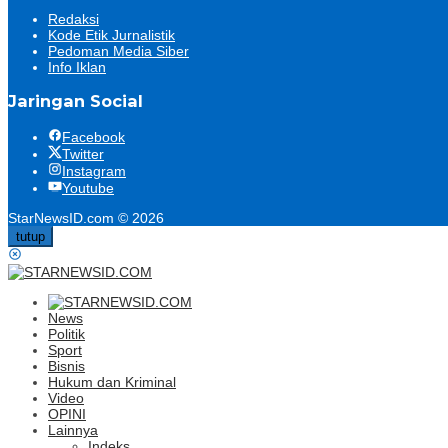
Redaksi
Kode Etik Jurnalistik
Pedoman Media Siber
Info Iklan
Jaringan Social
Facebook
Twitter
Instagram
Youtube
StarNewsID.com © 2026
tutup
News
Politik
Sport
Bisnis
Hukum dan Kriminal
Video
OPINI
Lainnya
Indeks