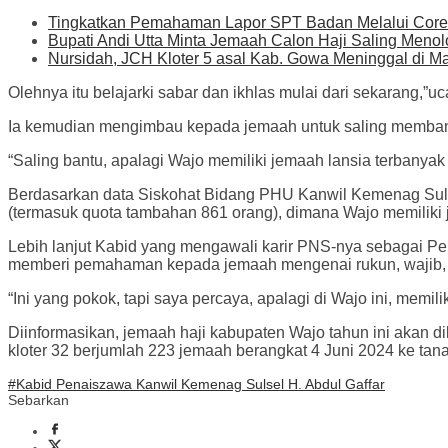
Tingkatkan Pemahaman Lapor SPT Badan Melalui Coret
Bupati Andi Utta Minta Jemaah Calon Haji Saling Meno
Nursidah, JCH Kloter 5 asal Kab. Gowa Meninggal di M
Olehnya itu belajarki sabar dan ikhlas mulai dari sekarang,”uc
Ia kemudian mengimbau kepada jemaah untuk saling memban
“Saling bantu, apalagi Wajo memiliki jemaah lansia terbanyak
Berdasarkan data Siskohat Bidang PHU Kanwil Kemenag Sulsel
(termasuk quota tambahan 861 orang), dimana Wajo memiliki j
Lebih lanjut Kabid yang mengawali karir PNS-nya sebagai Pe
memberi pemahaman kepada jemaah mengenai rukun, wajib, 
“Ini yang pokok, tapi saya percaya, apalagi di Wajo ini, mem
Diinformasikan, jemaah haji kabupaten Wajo tahun ini akan d
kloter 32 berjumlah 223 jemaah berangkat 4 Juni 2024 ke tana
#Kabid Penaiszawa Kanwil Kemenag Sulsel H. Abdul Gaffar
Sebarkan