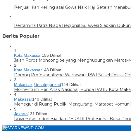
Penjual Ikan Keliling asal Gowa Naik Haji Setelah Menab
Pertamina Patra Niaga Regional Sulawesi Siapkan Dukun
Berita Populer
1
Kota Makassar
156 Dilihat
Jalan Poros Moncongloe yang Menghubungkan Maros-Mak
2
Kota Makassar
148 Dilihat
Dorong Profesionalisme Wartawan, PWI Sulsel Fokus C
3
Makassar
,
Uncategorized
144 Dilihat
Momentum Hari Anak Nasional, Bunda PAUD Kota Makas
4
Makassar
140 Dilihat
Menegur di Ruang Publik, Mengurangi Martabat Komuni
5
Jakarta
131 Dilihat
Universitas Indonesia dan PERADI Profesional Buka Pen