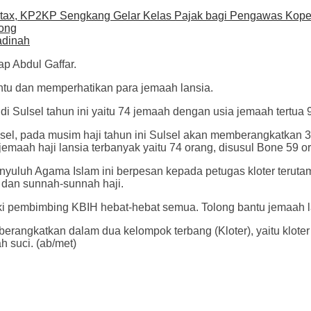
ax, KP2KP Sengkang Gelar Kelas Pajak bagi Pengawas Koper
long
adinah
ap Abdul Gaffar.
tu dan memperhatikan para jemaah lansia.
 di Sulsel tahun ini yaitu 74 jemaah dengan usia jemaah tertua
, pada musim haji tahun ini Sulsel akan memberangkatkan 364 
emaah haji lansia terbanyak yaitu 74 orang, disusul Bone 59 
nyuluh Agama Islam ini berpesan kepada petugas kloter terut
dan sunnah-sunnah haji.
iliki pembimbing KBIH hebat-hebat semua. Tolong bantu jemaah l
iberangkatkan dalam dua kelompok terbang (Kloter), yaitu klo
h suci. (ab/met)