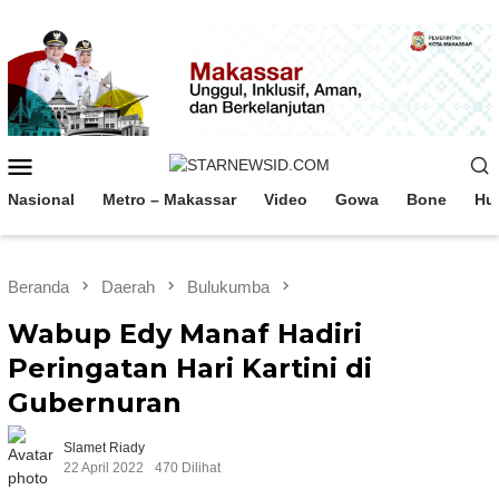
Loncat
ke
konten
Menu
Mobile
Nasional
Metro – Makassar
Video
Gowa
Bone
Hu
Beranda
Daerah
Bulukumba
Wabup Edy Manaf Hadiri
Peringatan Hari Kartini di
Gubernuran
Slamet Riady
22 April 2022
470 Dilihat