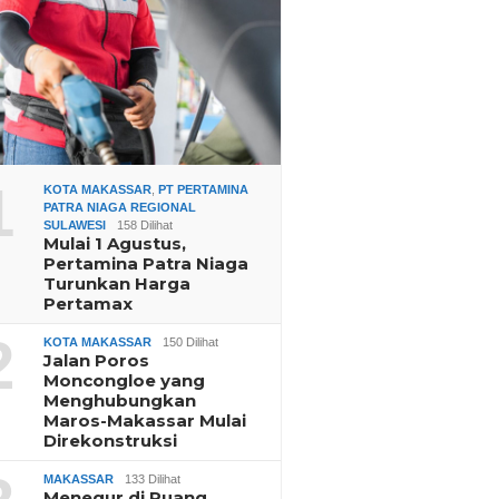
1
KOTA MAKASSAR
,
PT PERTAMINA
PATRA NIAGA REGIONAL
SULAWESI
158 Dilihat
Mulai 1 Agustus,
Pertamina Patra Niaga
Turunkan Harga
Pertamax
2
KOTA MAKASSAR
150 Dilihat
Jalan Poros
Moncongloe yang
Menghubungkan
Maros-Makassar Mulai
Direkonstruksi
MAKASSAR
133 Dilihat
Menegur di Ruang