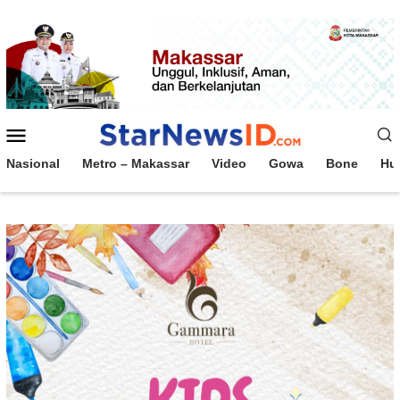
Loncat
ke
konten
Menu
Mobile
Nasional
Metro – Makassar
Video
Gowa
Bone
Hu