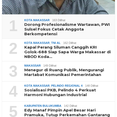
1
KOTA MAKASSAR
163 Dilihat
Dorong Profesionalisme Wartawan, PWI
Sulsel Fokus Cetak Anggota
Berkompetensi
2
KOTA MAKASSAR
,
TNI AL
162 Dilihat
Kapal Perang Siluman Canggih KRI
Golok-688 Siap Sapa Warga Makassar di
NBOD Koda…
3
MAKASSAR
149 Dilihat
Menegur di Ruang Publik, Mengurangi
Martabat Komunikasi Pemerintahan
4
KOTA MAKASSAR
,
PELINDO REGIONAL 4
148 Dilihat
Sosialisasi PKB, Pelindo 4 Perkuat
Harmoni Hubungan Industrial
5
KABUPATEN BULUKUMBA
142 Dilihat
Edy Manaf Pimpin Apel Besar Hari
Pramuka, Tutup Perkemahan Gantarang