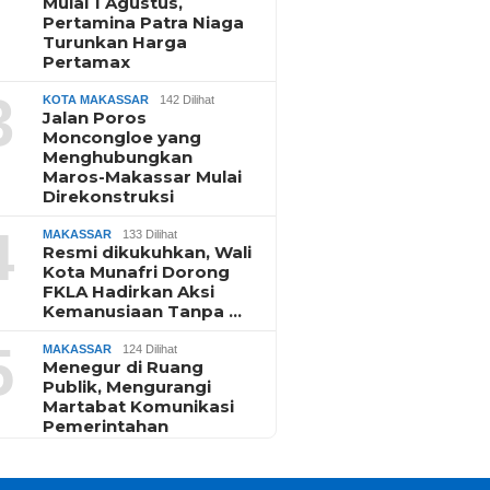
Mulai 1 Agustus,
Pertamina Patra Niaga
Turunkan Harga
Pertamax
3
KOTA MAKASSAR
142 Dilihat
Jalan Poros
Moncongloe yang
Menghubungkan
Maros-Makassar Mulai
Direkonstruksi
4
MAKASSAR
133 Dilihat
Resmi dikukuhkan, Wali
Kota Munafri Dorong
FKLA Hadirkan Aksi
Kemanusiaan Tanpa …
5
MAKASSAR
124 Dilihat
Menegur di Ruang
Publik, Mengurangi
Martabat Komunikasi
Pemerintahan