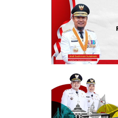
Loncat
ke
konten