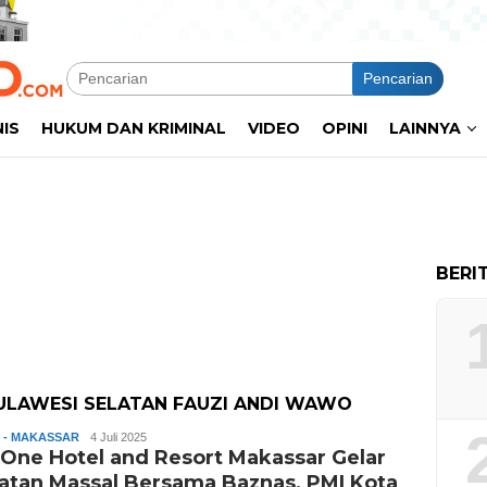
Pencarian
NIS
HUKUM DAN KRIMINAL
VIDEO
OPINI
LAINNYA
BERI
ULAWESI SELATAN FAUZI ANDI WAWO
 - MAKASSAR
Slamet
4 Juli 2025
One Hotel and Resort Makassar Gelar
Riady
atan Massal Bersama Baznas, PMI Kota