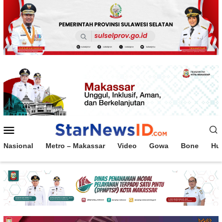
Loncat
ke
konten
Menu
Mobile
Nasional
Metro – Makassar
Video
Gowa
Bone
Hu