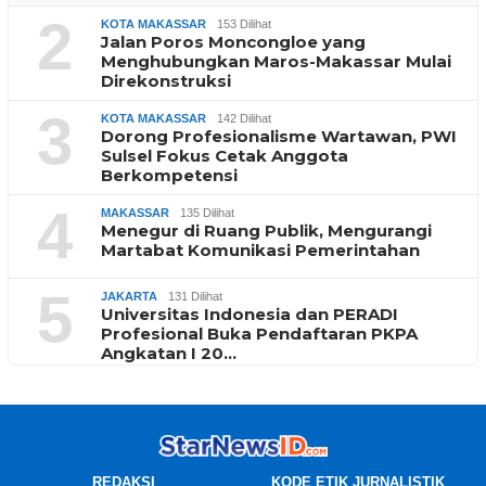
2
KOTA MAKASSAR
153 Dilihat
Jalan Poros Moncongloe yang
Menghubungkan Maros-Makassar Mulai
Direkonstruksi
3
KOTA MAKASSAR
142 Dilihat
Dorong Profesionalisme Wartawan, PWI
Sulsel Fokus Cetak Anggota
Berkompetensi
4
MAKASSAR
135 Dilihat
Menegur di Ruang Publik, Mengurangi
Martabat Komunikasi Pemerintahan
5
JAKARTA
131 Dilihat
Universitas Indonesia dan PERADI
Profesional Buka Pendaftaran PKPA
Angkatan I 20…
REDAKSI
KODE ETIK JURNALISTIK