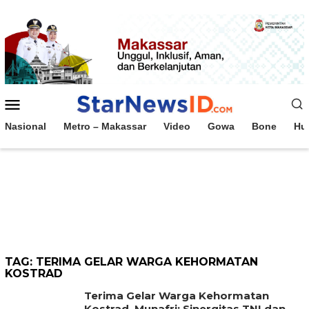
Loncat
ke
konten
Menu
Mobile
Nasional
Metro – Makassar
Video
Gowa
Bone
Hu
TAG:
TERIMA GELAR WARGA KEHORMATAN
KOSTRAD
Terima Gelar Warga Kehormatan
Kostrad, Munafri: Sinergitas TNI dan