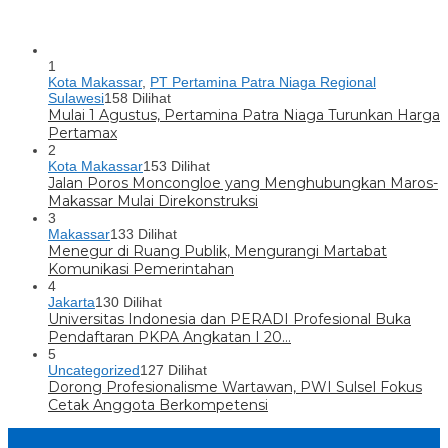
1
Kota Makassar
,
PT Pertamina Patra Niaga Regional
Sulawesi
158 Dilihat
Mulai 1 Agustus, Pertamina Patra Niaga Turunkan Harga
Pertamax
2
Kota Makassar
153 Dilihat
Jalan Poros Moncongloe yang Menghubungkan Maros-
Makassar Mulai Direkonstruksi
3
Makassar
133 Dilihat
Menegur di Ruang Publik, Mengurangi Martabat
Komunikasi Pemerintahan
4
Jakarta
130 Dilihat
Universitas Indonesia dan PERADI Profesional Buka
Pendaftaran PKPA Angkatan I 20…
5
Uncategorized
127 Dilihat
Dorong Profesionalisme Wartawan, PWI Sulsel Fokus
Cetak Anggota Berkompetensi