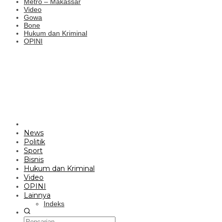
Metro – Makassar
Video
Gowa
Bone
Hukum dan Kriminal
OPINI
News
Politik
Sport
Bisnis
Hukum dan Kriminal
Video
OPINI
Lainnya
Indeks