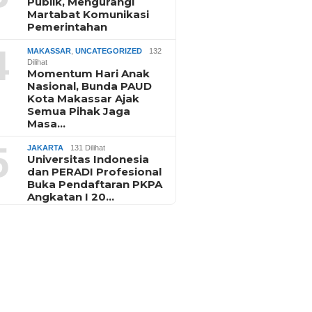
Publik, Mengurangi
Martabat Komunikasi
Pemerintahan
4
MAKASSAR
,
UNCATEGORIZED
132
Dilihat
Momentum Hari Anak
Nasional, Bunda PAUD
Kota Makassar Ajak
Semua Pihak Jaga
Masa…
5
JAKARTA
131 Dilihat
Universitas Indonesia
dan PERADI Profesional
Buka Pendaftaran PKPA
Angkatan I 20…