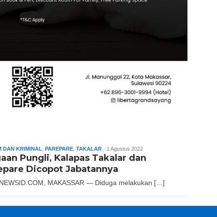
 DAN KRIMINAL
,
PAREPARE
,
TAKALAR
Slamet
1 Agustus 2022
aan Pungli, Kalapas Takalar dan
Riady
epare Dicopot Jabatannya
NEWSID.COM, MAKASSAR — Diduga melakukan […]