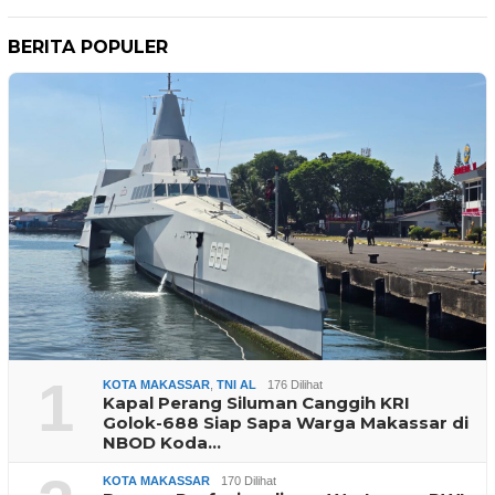
BERITA POPULER
1
KOTA MAKASSAR
,
TNI AL
176 Dilihat
Kapal Perang Siluman Canggih KRI
Golok-688 Siap Sapa Warga Makassar di
NBOD Koda…
KOTA MAKASSAR
170 Dilihat