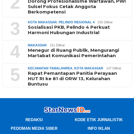
2
Dorong Profesionalisme Wartawan, PWI
Sulsel Fokus Cetak Anggota
Berkompetensi
3
KOTA MAKASSAR
,
PELINDO REGIONAL 4
155 Dilihat
Sosialisasi PKB, Pelindo 4 Perkuat
Harmoni Hubungan Industrial
4
MAKASSAR
151 Dilihat
Menegur di Ruang Publik, Mengurangi
Martabat Komunikasi Pemerintahan
5
KECAMATAN TAMALANREA
,
KOTA MAKASSAR
147 Dilihat
Rapat Pemantapan Panitia Perayaan
HUT RI ke 81 di ORW 13, Kelurahan
Buntusu
REDAKSI
KODE ETIK JURNALISTIK
PEDOMAN MEDIA SIBER
INFO IKLAN