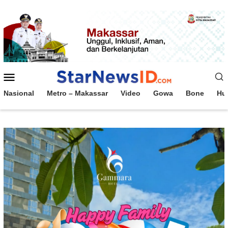
Loncat
ke
konten
Menu
Mobile
Nasional
Metro – Makassar
Video
Gowa
Bone
Hu