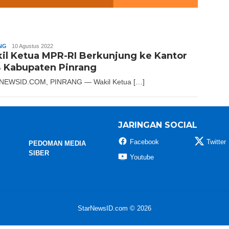
NG
Slamet
10 Agustus 2022
il Ketua MPR-RI Berkunjung ke Kantor
Riady
 Kabupaten Pinrang
NEWSID.COM, PINRANG — Wakil Ketua […]
JARINGAN SOCIAL
Facebook
Twitter
PEDOMAN MEDIA
SIBER
Youtube
StarNewsID.com © 2026