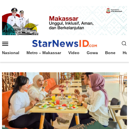
Loncat
ke
konten
Menu
Mobile
Nasional
Metro – Makassar
Video
Gowa
Bone
Hu