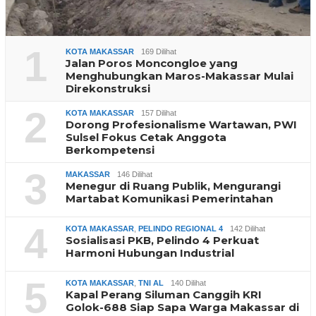
1
KOTA MAKASSAR
169 Dilihat
Jalan Poros Moncongloe yang
Menghubungkan Maros-Makassar Mulai
Direkonstruksi
2
KOTA MAKASSAR
157 Dilihat
Dorong Profesionalisme Wartawan, PWI
Sulsel Fokus Cetak Anggota
Berkompetensi
3
MAKASSAR
146 Dilihat
Menegur di Ruang Publik, Mengurangi
Martabat Komunikasi Pemerintahan
4
KOTA MAKASSAR
,
PELINDO REGIONAL 4
142 Dilihat
Sosialisasi PKB, Pelindo 4 Perkuat
Harmoni Hubungan Industrial
5
KOTA MAKASSAR
,
TNI AL
140 Dilihat
Kapal Perang Siluman Canggih KRI
Golok-688 Siap Sapa Warga Makassar di