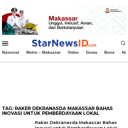
Loncat
ke
konten
Menu
Mobile
Nasional
Metro – Makassar
Video
Gowa
Bone
Hu
TAG:
RAKER DEKRANASDA MAKASSAR BAHAS
INOVASI UNTUK PEMBERDAYAAN LOKAL
Raker Dekranasda Makassar Bahas
Inovasi untuk Pemberdayaan Lokal