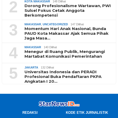
2
KOTA MAKASSAR
148 Dilihat
Dorong Profesionalisme Wartawan, PWI
Sulsel Fokus Cetak Anggota
Berkompetensi
3
MAKASSAR
,
UNCATEGORIZED
147 Dilihat
Momentum Hari Anak Nasional, Bunda
PAUD Kota Makassar Ajak Semua Pihak
Jaga Masa…
4
MAKASSAR
140 Dilihat
Menegur di Ruang Publik, Mengurangi
Martabat Komunikasi Pemerintahan
5
JAKARTA
132 Dilihat
Universitas Indonesia dan PERADI
Profesional Buka Pendaftaran PKPA
Angkatan I 20…
REDAKSI
KODE ETIK JURNALISTIK