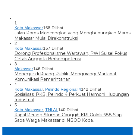
1
Kota Makassar
168 Dilihat
Jalan Poros Moncongloe yang Menghubungkan Maros-
Makassar Mulai Direkonstruksi
2
Kota Makassar
157 Dilihat
Dorong Profesionalisme Wartawan, PWI Sulsel Fokus
Cetak Anggota Berkompetensi
3
Makassar
146 Dilihat
Menegur di Ruang Publik, Mengurangi Martabat
Komunikasi Pemerintahan
4
Kota Makassar
,
Pelindo Regional 4
142 Dilihat
Sosialisasi PKB, Pelindo 4 Perkuat Harmoni Hubungan
Industrial
5
Kota Makassar
,
TNI AL
140 Dilihat
Kapal Perang Siluman Canggih KRI Golok-688 Siap
Sapa Warga Makassar di NBOD Koda…