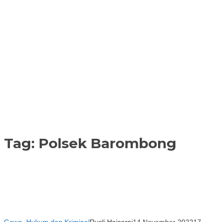
Tag:
Polsek Barombong
Gowa
,
Hukum dan Kriminal
Rusli Haisarni
14 November 2022
17