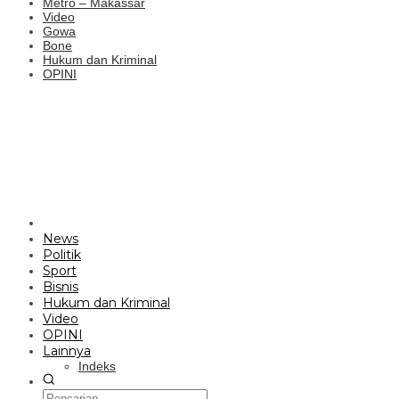
Metro – Makassar
Video
Gowa
Bone
Hukum dan Kriminal
OPINI
News
Politik
Sport
Bisnis
Hukum dan Kriminal
Video
OPINI
Lainnya
Indeks