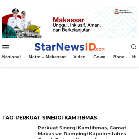
Loncat
ke
konten
Menu
Mobile
Nasional
Metro – Makassar
Video
Gowa
Bone
Hu
TAG:
PERKUAT SINERGI KAMTIBMAS
Perkuat Sinergi Kamtibmas, Camat
Makassar Dampingi Kapolrestabes