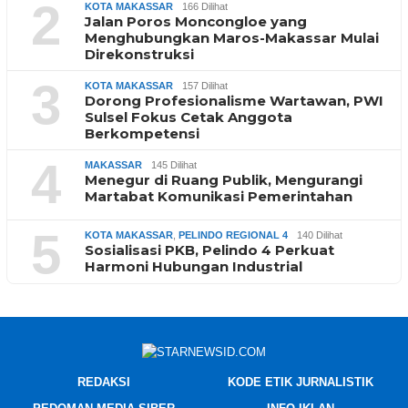
2
KOTA MAKASSAR
166 Dilihat
Jalan Poros Moncongloe yang
Menghubungkan Maros-Makassar Mulai
Direkonstruksi
3
KOTA MAKASSAR
157 Dilihat
Dorong Profesionalisme Wartawan, PWI
Sulsel Fokus Cetak Anggota
Berkompetensi
4
MAKASSAR
145 Dilihat
Menegur di Ruang Publik, Mengurangi
Martabat Komunikasi Pemerintahan
5
KOTA MAKASSAR
,
PELINDO REGIONAL 4
140 Dilihat
Sosialisasi PKB, Pelindo 4 Perkuat
Harmoni Hubungan Industrial
REDAKSI
KODE ETIK JURNALISTIK