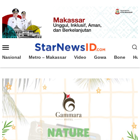
Loncat
ke
konten
Menu
Mobile
Nasional
Metro – Makassar
Video
Gowa
Bone
Hu