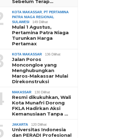
Sebelum Terap…
2
KOTA MAKASSAR
,
PT PERTAMINA
PATRA NIAGA REGIONAL
SULAWESI
149 Dilihat
Mulai 1 Agustus,
Pertamina Patra Niaga
Turunkan Harga
Pertamax
3
KOTA MAKASSAR
136 Dilihat
Jalan Poros
Moncongloe yang
Menghubungkan
Maros-Makassar Mulai
Direkonstruksi
4
MAKASSAR
130 Dilihat
Resmi dikukuhkan, Wali
Kota Munafri Dorong
FKLA Hadirkan Aksi
Kemanusiaan Tanpa …
5
JAKARTA
120 Dilihat
Universitas Indonesia
dan PERADI Profesional