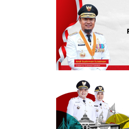
Loncat
ke
konten