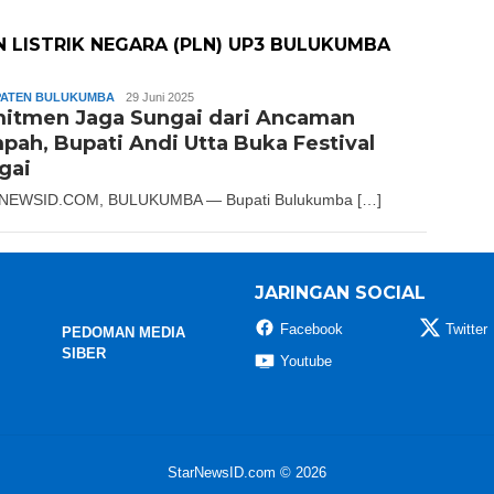
 LISTRIK NEGARA (PLN) UP3 BULUKUMBA
ATEN BULUKUMBA
Slamet
29 Juni 2025
itmen Jaga Sungai dari Ancaman
Riady
pah, Bupati Andi Utta Buka Festival
gai
NEWSID.COM, BULUKUMBA — Bupati Bulukumba […]
JARINGAN SOCIAL
Facebook
Twitter
PEDOMAN MEDIA
SIBER
Youtube
StarNewsID.com © 2026