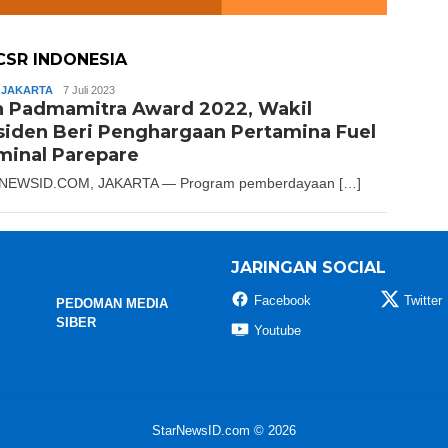
SR INDONESIA
,
JAKARTA
Slamet
7 Juli 2023
h Padmamitra Award 2022, Wakil
Riady
siden Beri Penghargaan Pertamina Fuel
minal Parepare
NEWSID.COM, JAKARTA — Program pemberdayaan […]
JARINGAN SOCIAL
Facebook
Twitter
PEDOMAN MEDIA
SIBER
Youtube
StarNewsID.com © 2026