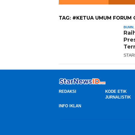
TAG:
#KETUA UMUM FORUM C
BUMN
Rai
Pre
Ter
STAR
REDAKSI
KODE ETIK
JURNALISTIK
INFO IKLAN