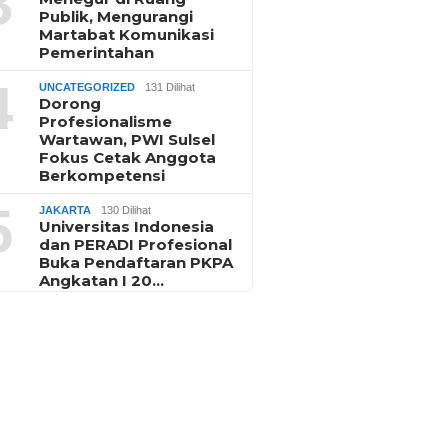
3
Publik, Mengurangi
Martabat Komunikasi
Pemerintahan
4
UNCATEGORIZED
131 Dilihat
Dorong
Profesionalisme
Wartawan, PWI Sulsel
Fokus Cetak Anggota
Berkompetensi
5
JAKARTA
130 Dilihat
Universitas Indonesia
dan PERADI Profesional
Buka Pendaftaran PKPA
Angkatan I 20…