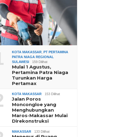
1
KOTA MAKASSAR
,
PT PERTAMINA
PATRA NIAGA REGIONAL
SULAWESI
159 Dilihat
Mulai 1 Agustus,
Pertamina Patra Niaga
Turunkan Harga
Pertamax
2
KOTA MAKASSAR
153 Dilihat
Jalan Poros
Moncongloe yang
Menghubungkan
Maros-Makassar Mulai
Direkonstruksi
MAKASSAR
133 Dilihat
Menegur di Ruang