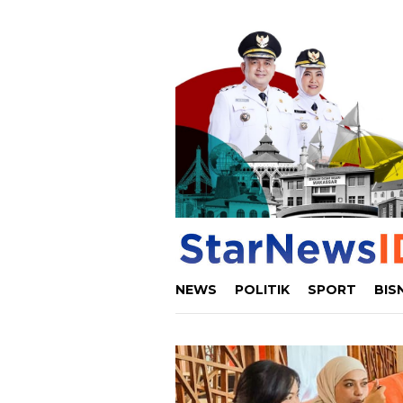
Loncat
ke
konten
NEWS
POLITIK
SPORT
BIS