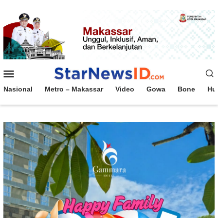
Loncat
ke
konten
Menu
Mobile
Nasional
Metro – Makassar
Video
Gowa
Bone
Hu