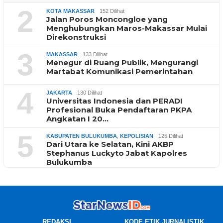
2
KOTA MAKASSAR
152 Dilihat
Jalan Poros Moncongloe yang
Menghubungkan Maros-Makassar Mulai
Direkonstruksi
3
MAKASSAR
133 Dilihat
Menegur di Ruang Publik, Mengurangi
Martabat Komunikasi Pemerintahan
4
JAKARTA
130 Dilihat
Universitas Indonesia dan PERADI
Profesional Buka Pendaftaran PKPA
Angkatan I 20…
5
KABUPATEN BULUKUMBA
,
KEPOLISIAN
125 Dilihat
Dari Utara ke Selatan, Kini AKBP
Stephanus Luckyto Jabat Kapolres
Bulukumba
REDAKSI
KODE ETIK JURNALISTIK