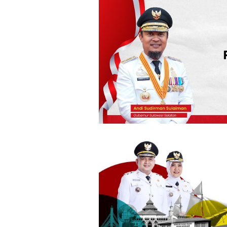
Loncat
ke
konten