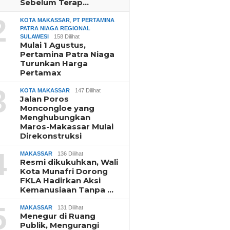
Sebelum Terap…
2
KOTA MAKASSAR
,
PT PERTAMINA
PATRA NIAGA REGIONAL
SULAWESI
158 Dilihat
Mulai 1 Agustus,
Pertamina Patra Niaga
Turunkan Harga
Pertamax
3
KOTA MAKASSAR
147 Dilihat
Jalan Poros
Moncongloe yang
Menghubungkan
Maros-Makassar Mulai
Direkonstruksi
4
MAKASSAR
136 Dilihat
Resmi dikukuhkan, Wali
Kota Munafri Dorong
FKLA Hadirkan Aksi
Kemanusiaan Tanpa …
5
MAKASSAR
131 Dilihat
Menegur di Ruang
Publik, Mengurangi