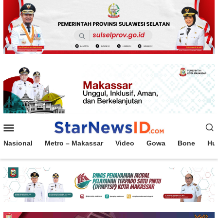
Loncat
ke
konten
Menu
Mobile
Nasional
Metro – Makassar
Video
Gowa
Bone
Hu