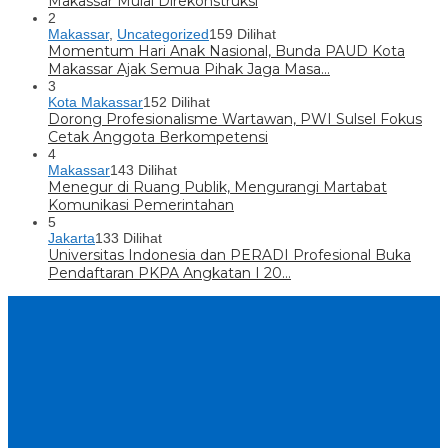
Makassar Mulai Direkonstruksi
2
Makassar
,
Uncategorized
159 Dilihat
Momentum Hari Anak Nasional, Bunda PAUD Kota
Makassar Ajak Semua Pihak Jaga Masa…
3
Kota Makassar
152 Dilihat
Dorong Profesionalisme Wartawan, PWI Sulsel Fokus
Cetak Anggota Berkompetensi
4
Makassar
143 Dilihat
Menegur di Ruang Publik, Mengurangi Martabat
Komunikasi Pemerintahan
5
Jakarta
133 Dilihat
Universitas Indonesia dan PERADI Profesional Buka
Pendaftaran PKPA Angkatan I 20…