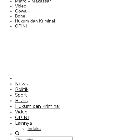
Metro – Makassar
Video
Gowa
Bone
Hukum dan Kriminal
OPINI
News
Politik
Sport
Bisnis
Hukum dan Kriminal
Video
OPINI
Lainnya
Indeks