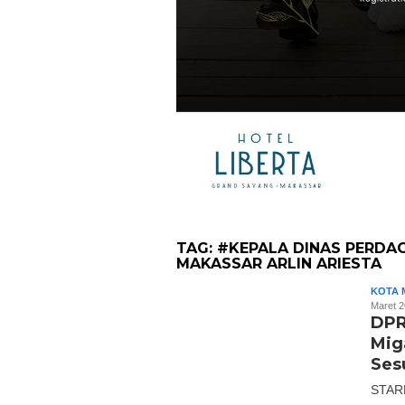
TAG:
#KEPALA DINAS PERDA
MAKASSAR ARLIN ARIESTA
KOTA 
Maret 
DPR
Mig
Sesu
STAR