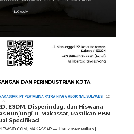
GANGAN DAN PERINDUSTRIAN KOTA
MAKASSAR
,
PT PERTAMINA PATRA NIAGA REGIONAL SULAWESI
Slamet
12
2025
Riady
D, ESDM, Disperindag, dan Hiswana
as Kunjungi IT Makassar, Pastikan BBM
ai Spesifikasi
NEWSID.COM, MAKASSAR — Untuk memastikan […]