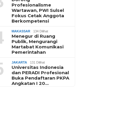
3
Profesionalisme
Wartawan, PWI Sulsel
Fokus Cetak Anggota
Berkompetensi
4
MAKASSAR
134 Dilihat
Menegur di Ruang
Publik, Mengurangi
Martabat Komunikasi
Pemerintahan
5
JAKARTA
131 Dilihat
Universitas Indonesia
dan PERADI Profesional
Buka Pendaftaran PKPA
Angkatan I 20…