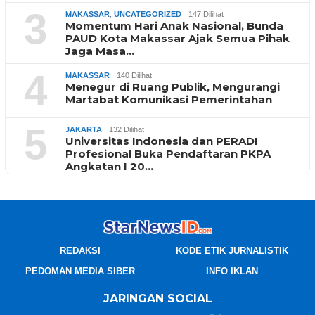
3
MAKASSAR
,
UNCATEGORIZED
147 Dilihat
Momentum Hari Anak Nasional, Bunda
PAUD Kota Makassar Ajak Semua Pihak
Jaga Masa…
4
MAKASSAR
140 Dilihat
Menegur di Ruang Publik, Mengurangi
Martabat Komunikasi Pemerintahan
5
JAKARTA
132 Dilihat
Universitas Indonesia dan PERADI
Profesional Buka Pendaftaran PKPA
Angkatan I 20…
REDAKSI
KODE ETIK JURNALISTIK
PEDOMAN MEDIA SIBER
INFO IKLAN
JARINGAN SOCIAL