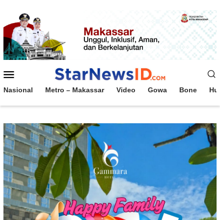
Loncat
ke
konten
Menu
Mobile
Nasional
Metro – Makassar
Video
Gowa
Bone
Hu