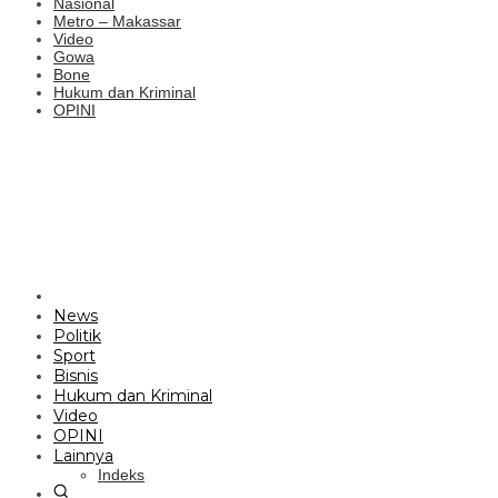
Nasional
Metro – Makassar
Video
Gowa
Bone
Hukum dan Kriminal
OPINI
News
Politik
Sport
Bisnis
Hukum dan Kriminal
Video
OPINI
Lainnya
Indeks