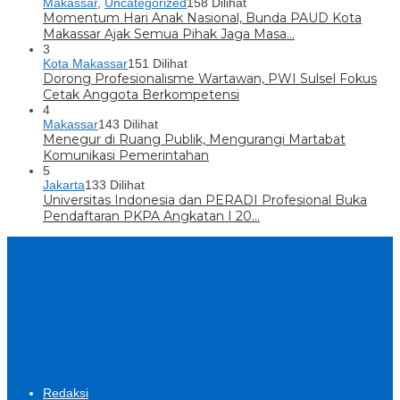
Makassar
,
Uncategorized
158 Dilihat
Momentum Hari Anak Nasional, Bunda PAUD Kota
Makassar Ajak Semua Pihak Jaga Masa…
3
Kota Makassar
151 Dilihat
Dorong Profesionalisme Wartawan, PWI Sulsel Fokus
Cetak Anggota Berkompetensi
4
Makassar
143 Dilihat
Menegur di Ruang Publik, Mengurangi Martabat
Komunikasi Pemerintahan
5
Jakarta
133 Dilihat
Universitas Indonesia dan PERADI Profesional Buka
Pendaftaran PKPA Angkatan I 20…
Redaksi