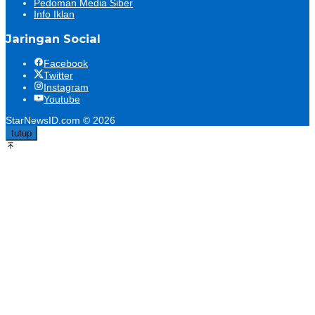
Pedoman Media Siber
Info Iklan
Jaringan Social
Facebook
Twitter
Instagram
Youtube
StarNewsID.com © 2026
tutup