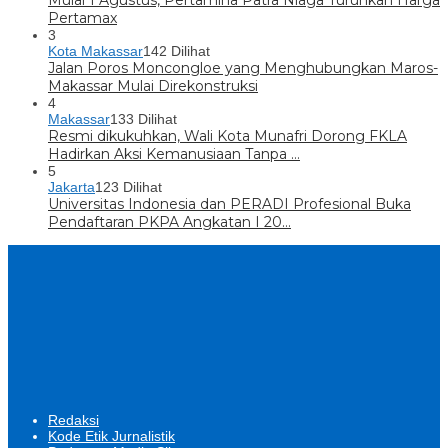
Mulai 1 Agustus, Pertamina Patra Niaga Turunkan Harga
Pertamax
3
Kota Makassar
142 Dilihat
Jalan Poros Moncongloe yang Menghubungkan Maros-
Makassar Mulai Direkonstruksi
4
Makassar
133 Dilihat
Resmi dikukuhkan, Wali Kota Munafri Dorong FKLA
Hadirkan Aksi Kemanusiaan Tanpa …
5
Jakarta
123 Dilihat
Universitas Indonesia dan PERADI Profesional Buka
Pendaftaran PKPA Angkatan I 20…
Redaksi
Kode Etik Jurnalistik