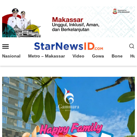
Loncat
ke
konten
Menu
Mobile
Nasional
Metro – Makassar
Video
Gowa
Bone
Hu