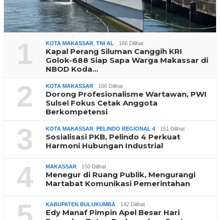
1
KOTA MAKASSAR
,
TNI AL
166 Dilihat
Kapal Perang Siluman Canggih KRI
Golok-688 Siap Sapa Warga Makassar di
NBOD Koda…
2
KOTA MAKASSAR
166 Dilihat
Dorong Profesionalisme Wartawan, PWI
Sulsel Fokus Cetak Anggota
Berkompetensi
3
KOTA MAKASSAR
,
PELINDO REGIONAL 4
151 Dilihat
Sosialisasi PKB, Pelindo 4 Perkuat
Harmoni Hubungan Industrial
4
MAKASSAR
150 Dilihat
Menegur di Ruang Publik, Mengurangi
Martabat Komunikasi Pemerintahan
5
KABUPATEN BULUKUMBA
142 Dilihat
Edy Manaf Pimpin Apel Besar Hari