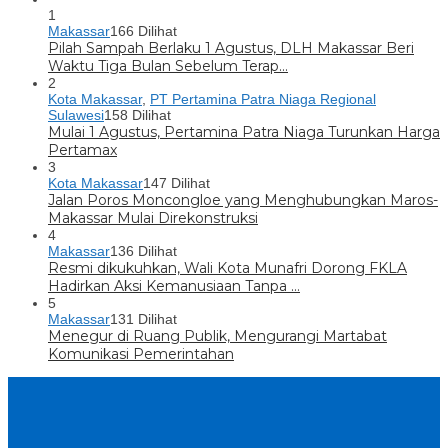
1
Makassar
166 Dilihat
Pilah Sampah Berlaku 1 Agustus, DLH Makassar Beri
Waktu Tiga Bulan Sebelum Terap…
2
Kota Makassar
,
PT Pertamina Patra Niaga Regional
Sulawesi
158 Dilihat
Mulai 1 Agustus, Pertamina Patra Niaga Turunkan Harga
Pertamax
3
Kota Makassar
147 Dilihat
Jalan Poros Moncongloe yang Menghubungkan Maros-
Makassar Mulai Direkonstruksi
4
Makassar
136 Dilihat
Resmi dikukuhkan, Wali Kota Munafri Dorong FKLA
Hadirkan Aksi Kemanusiaan Tanpa …
5
Makassar
131 Dilihat
Menegur di Ruang Publik, Mengurangi Martabat
Komunikasi Pemerintahan