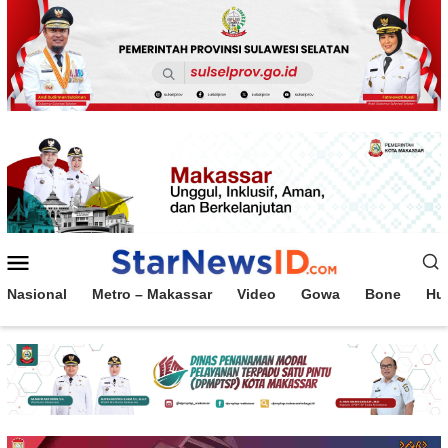
Loncat
ke
konten
Menu
Mobile
Nasional
Metro – Makassar
Video
Gowa
Bone
Hu