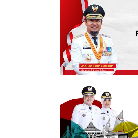
Loncat
ke
konten