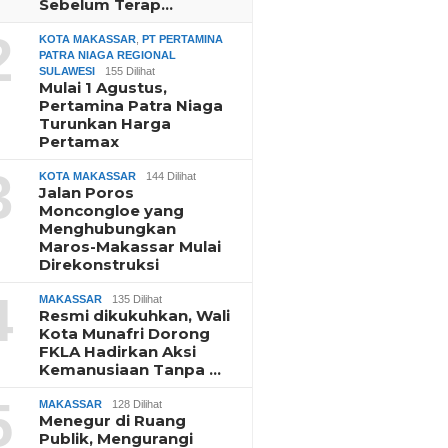
Sebelum Terap…
2
KOTA MAKASSAR
,
PT PERTAMINA
PATRA NIAGA REGIONAL
SULAWESI
155 Dilihat
Mulai 1 Agustus,
Pertamina Patra Niaga
Turunkan Harga
Pertamax
3
KOTA MAKASSAR
144 Dilihat
Jalan Poros
Moncongloe yang
Menghubungkan
Maros-Makassar Mulai
Direkonstruksi
4
MAKASSAR
135 Dilihat
Resmi dikukuhkan, Wali
Kota Munafri Dorong
FKLA Hadirkan Aksi
Kemanusiaan Tanpa …
5
MAKASSAR
128 Dilihat
Menegur di Ruang
Publik, Mengurangi