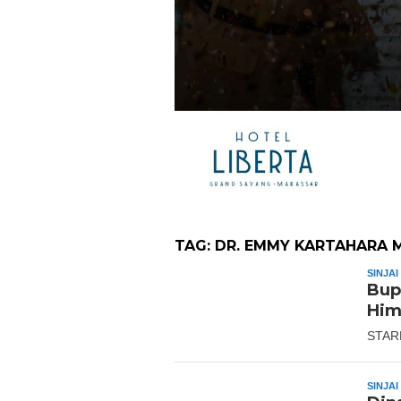
TAG:
DR. EMMY KARTAHARA 
SINJAI
Bup
Him
STARN
SINJAI