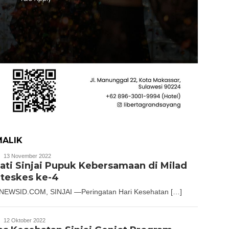
MALIK
Slamet
13 November 2022
ati Sinjai Pupuk Kebersamaan di Milad
Riady
teskes ke-4
EWSID.COM, SINJAI —Peringatan Hari Kesehatan […]
Slamet
12 Oktober 2022
Riady