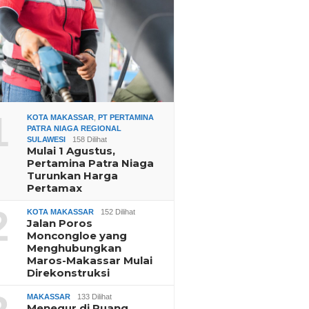
1
KOTA MAKASSAR
,
PT PERTAMINA
PATRA NIAGA REGIONAL
SULAWESI
158 Dilihat
Mulai 1 Agustus,
Pertamina Patra Niaga
Turunkan Harga
Pertamax
2
KOTA MAKASSAR
152 Dilihat
Jalan Poros
Moncongloe yang
Menghubungkan
Maros-Makassar Mulai
Direkonstruksi
MAKASSAR
133 Dilihat
Menegur di Ruang