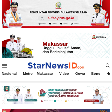
Loncat
ke
konten
Menu
Mobile
Nasional
Metro – Makassar
Video
Gowa
Bone
Hu