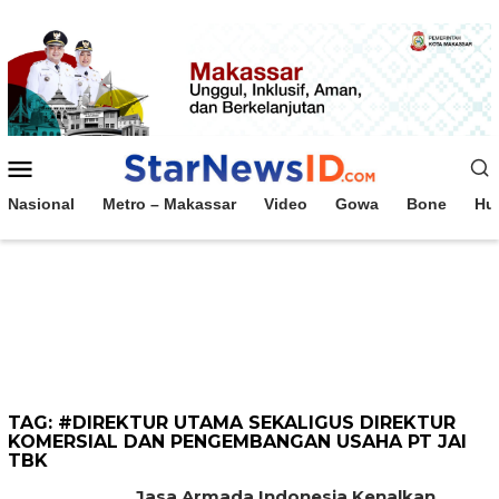
Loncat
ke
konten
Menu
Mobile
Nasional
Metro – Makassar
Video
Gowa
Bone
Hu
TAG:
#DIREKTUR UTAMA SEKALIGUS DIREKTUR
KOMERSIAL DAN PENGEMBANGAN USAHA PT JAI
TBK
Jasa Armada Indonesia Kenalkan