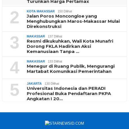
Turunkan Harga Pertamax
2
KOTA MAKASSAR
150 Dilihat
Jalan Poros Moncongloe yang
Menghubungkan Maros-Makassar Mulai
Direkonstruksi
3
MAKASSAR
137 Dilihat
Resmi dikukuhkan, Wali Kota Munafri
Dorong FKLA Hadirkan Aksi
Kemanusiaan Tanpa …
4
MAKASSAR
133 Dilihat
Menegur di Ruang Publik, Mengurangi
Martabat Komunikasi Pemerintahan
5
JAKARTA
130 Dilihat
Universitas Indonesia dan PERADI
Profesional Buka Pendaftaran PKPA
Angkatan I 20…