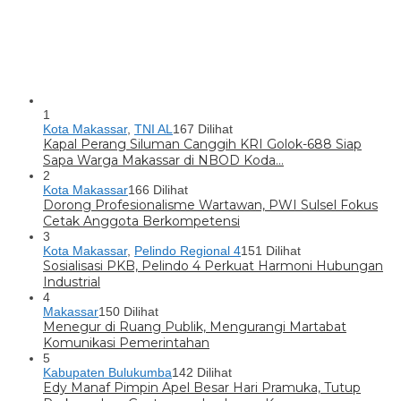
1
Kota Makassar
,
TNI AL
167 Dilihat
Kapal Perang Siluman Canggih KRI Golok-688 Siap
Sapa Warga Makassar di NBOD Koda…
2
Kota Makassar
166 Dilihat
Dorong Profesionalisme Wartawan, PWI Sulsel Fokus
Cetak Anggota Berkompetensi
3
Kota Makassar
,
Pelindo Regional 4
151 Dilihat
Sosialisasi PKB, Pelindo 4 Perkuat Harmoni Hubungan
Industrial
4
Makassar
150 Dilihat
Menegur di Ruang Publik, Mengurangi Martabat
Komunikasi Pemerintahan
5
Kabupaten Bulukumba
142 Dilihat
Edy Manaf Pimpin Apel Besar Hari Pramuka, Tutup