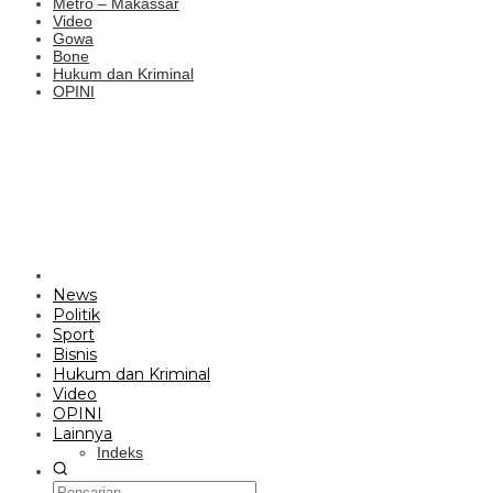
Metro – Makassar
Video
Gowa
Bone
Hukum dan Kriminal
OPINI
News
Politik
Sport
Bisnis
Hukum dan Kriminal
Video
OPINI
Lainnya
Indeks