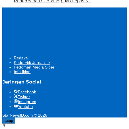
Perkemahan Gantarang dan Lepas K…
Redaksi
Kode Etik Jurnalistik
Pedoman Media Siber
Info Iklan
Jaringan Social
Facebook
Twitter
Instagram
Youtube
StarNewsID.com © 2026
tutup