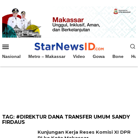
Loncat
ke
konten
Menu
Mobile
Nasional
Metro – Makassar
Video
Gowa
Bone
Hu
TAG:
#DIREKTUR DANA TRANSFER UMUM SANDY
FIRDAUS
Kunjungan Kerja Reses Komisi XI DPR
RI ke Kota Makassar