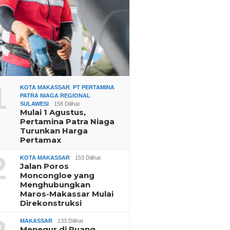
1
KOTA MAKASSAR
,
PT PERTAMINA
PATRA NIAGA REGIONAL
SULAWESI
158 Dilihat
Mulai 1 Agustus,
Pertamina Patra Niaga
Turunkan Harga
Pertamax
2
KOTA MAKASSAR
153 Dilihat
Jalan Poros
Moncongloe yang
Menghubungkan
Maros-Makassar Mulai
Direkonstruksi
MAKASSAR
133 Dilihat
Menegur di Ruang