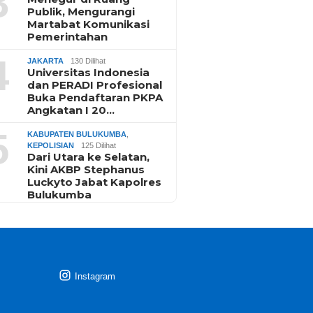
3
Publik, Mengurangi
Martabat Komunikasi
Pemerintahan
4
JAKARTA
130 Dilihat
Universitas Indonesia
dan PERADI Profesional
Buka Pendaftaran PKPA
Angkatan I 20…
5
KABUPATEN BULUKUMBA
,
KEPOLISIAN
125 Dilihat
Dari Utara ke Selatan,
Kini AKBP Stephanus
Luckyto Jabat Kapolres
Bulukumba
Instagram