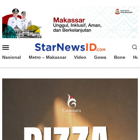
Loncat
ke
konten
Menu
Mobile
Nasional
Metro – Makassar
Video
Gowa
Bone
Hu