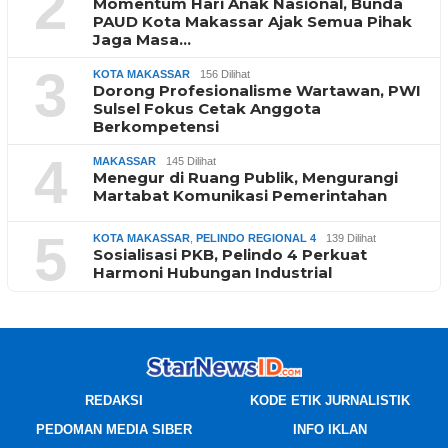
2
Momentum Hari Anak Nasional, Bunda
PAUD Kota Makassar Ajak Semua Pihak
Jaga Masa…
3
KOTA MAKASSAR
156 Dilihat
Dorong Profesionalisme Wartawan, PWI
Sulsel Fokus Cetak Anggota
Berkompetensi
4
MAKASSAR
145 Dilihat
Menegur di Ruang Publik, Mengurangi
Martabat Komunikasi Pemerintahan
5
KOTA MAKASSAR
,
PELINDO REGIONAL 4
139 Dilihat
Sosialisasi PKB, Pelindo 4 Perkuat
Harmoni Hubungan Industrial
REDAKSI
KODE ETIK JURNALISTIK
PEDOMAN MEDIA SIBER
INFO IKLAN