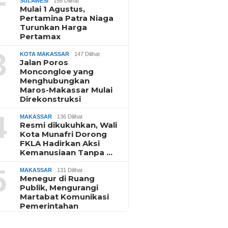
SULAWESI
158 Dilihat
Mulai 1 Agustus,
Pertamina Patra Niaga
Turunkan Harga
Pertamax
3
KOTA MAKASSAR
147 Dilihat
Jalan Poros
Moncongloe yang
Menghubungkan
Maros-Makassar Mulai
Direkonstruksi
4
MAKASSAR
136 Dilihat
Resmi dikukuhkan, Wali
Kota Munafri Dorong
FKLA Hadirkan Aksi
Kemanusiaan Tanpa …
5
MAKASSAR
131 Dilihat
Menegur di Ruang
Publik, Mengurangi
Martabat Komunikasi
Pemerintahan