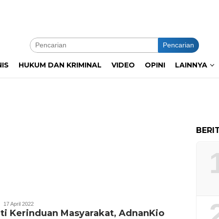
Pencarian
NIS
HUKUM DAN KRIMINAL
VIDEO
OPINI
LAINNYA
BERI
Rusli
17 April 2022
ti Kerinduan Masyarakat, AdnanKio
Haisarni