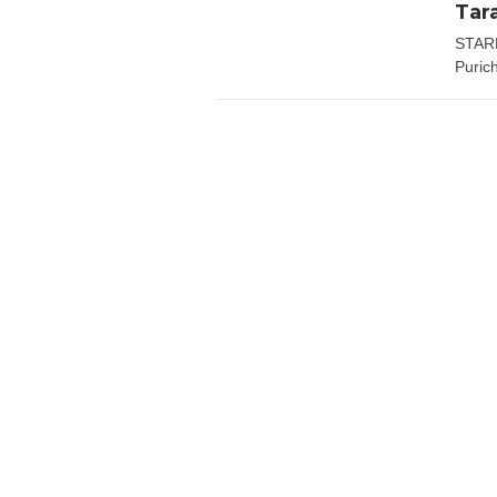
Tar
STAR
Puric