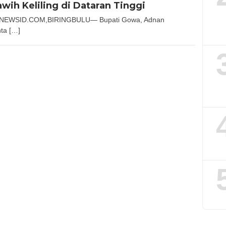
awih Keliling di Dataran Tinggi
NEWSID.COM,BIRINGBULU— Bupati Gowa, Adnan
hta […]