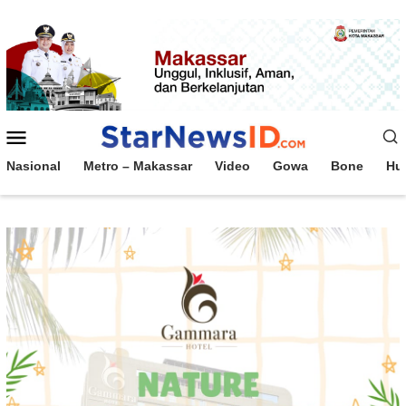
Loncat
ke
konten
Menu
Mobile
Nasional
Metro – Makassar
Video
Gowa
Bone
Hu