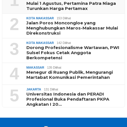
1
Mulai 1 Agustus, Pertamina Patra Niaga
Turunkan Harga Pertamax
2
KOTA MAKASSAR
153 Dilihat
Jalan Poros Moncongloe yang
Menghubungkan Maros-Makassar Mulai
Direkonstruksi
3
KOTA MAKASSAR
142 Dilihat
Dorong Profesionalisme Wartawan, PWI
Sulsel Fokus Cetak Anggota
Berkompetensi
4
MAKASSAR
135 Dilihat
Menegur di Ruang Publik, Mengurangi
Martabat Komunikasi Pemerintahan
5
JAKARTA
131 Dilihat
Universitas Indonesia dan PERADI
Profesional Buka Pendaftaran PKPA
Angkatan I 20…