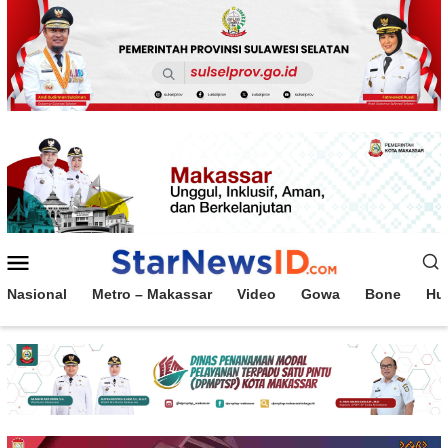
Loncat
ke
konten
Menu
Mobile
Nasional
Metro – Makassar
Video
Gowa
Bone
Hu