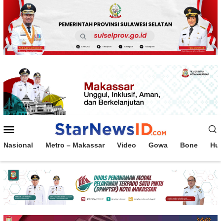
Loncat
ke
konten
Menu
Mobile
Nasional
Metro – Makassar
Video
Gowa
Bone
Hu