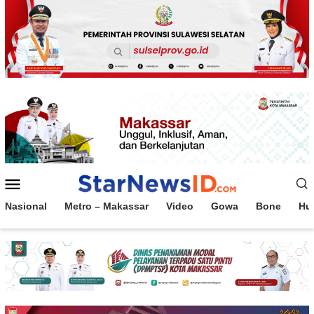
Loncat
ke
konten
Menu
Mobile
Nasional
Metro – Makassar
Video
Gowa
Bone
Hu