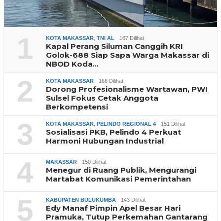
1
KOTA MAKASSAR
,
TNI AL
167 Dilihat
Kapal Perang Siluman Canggih KRI
Golok-688 Siap Sapa Warga Makassar di
NBOD Koda…
2
KOTA MAKASSAR
166 Dilihat
Dorong Profesionalisme Wartawan, PWI
Sulsel Fokus Cetak Anggota
Berkompetensi
3
KOTA MAKASSAR
,
PELINDO REGIONAL 4
151 Dilihat
Sosialisasi PKB, Pelindo 4 Perkuat
Harmoni Hubungan Industrial
4
MAKASSAR
150 Dilihat
Menegur di Ruang Publik, Mengurangi
Martabat Komunikasi Pemerintahan
5
KABUPATEN BULUKUMBA
143 Dilihat
Edy Manaf Pimpin Apel Besar Hari
Pramuka, Tutup Perkemahan Gantarang