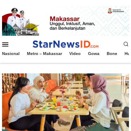
Loncat
ke
konten
Menu
Mobile
Nasional
Metro – Makassar
Video
Gowa
Bone
Hu