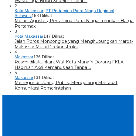
Waktu Tiga Bulan Sebelum Terap…
2
Kota Makassar
,
PT Pertamina Patra Niaga Regional
Sulawesi
158 Dilihat
Mulai 1 Agustus, Pertamina Patra Niaga Turunkan Harga
Pertamax
3
Kota Makassar
147 Dilihat
Jalan Poros Moncongloe yang Menghubungkan Maros-
Makassar Mulai Direkonstruksi
4
Makassar
136 Dilihat
Resmi dikukuhkan, Wali Kota Munafri Dorong FKLA
Hadirkan Aksi Kemanusiaan Tanpa …
5
Makassar
131 Dilihat
Menegur di Ruang Publik, Mengurangi Martabat
Komunikasi Pemerintahan