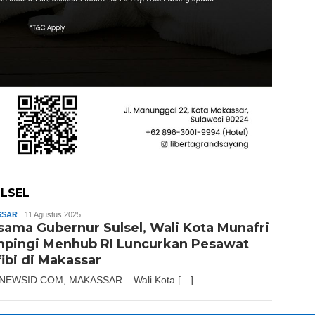
LSEL
SSAR
Andika
11 Agustus 2025
sama Gubernur Sulsel, Wali Kota Munafri
pingi Menhub RI Luncurkan Pesawat
ibi di Makassar
NEWSID.COM, MAKASSAR – Wali Kota […]