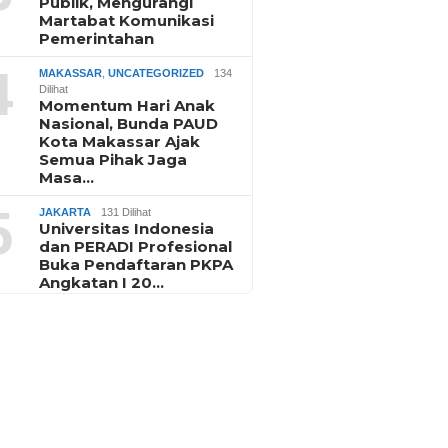
Publik, Mengurangi
Martabat Komunikasi
Pemerintahan
4
MAKASSAR
,
UNCATEGORIZED
134
Dilihat
Momentum Hari Anak
Nasional, Bunda PAUD
Kota Makassar Ajak
Semua Pihak Jaga
Masa…
5
JAKARTA
131 Dilihat
Universitas Indonesia
dan PERADI Profesional
Buka Pendaftaran PKPA
Angkatan I 20…